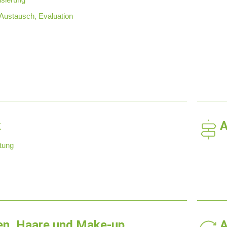
 Austausch, Evaluation
k
A
tung
en, Haare und Make-up
A