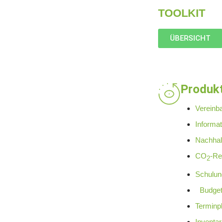
TOOLKIT
ÜBERSICHT
Produk
Vereinb
Informa
Nachhal
CO
-Re
2
Schulun
Budget
Terminp
Inventar