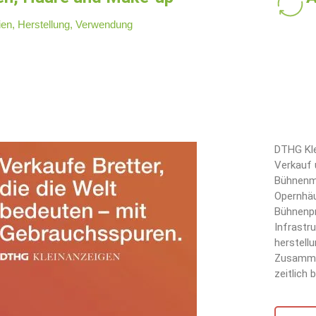
ien, Herstellung, Verwendung
DTHG Kle
Verkauf 
Bühnenma
Opernhäu
Bühnenpr
Infrastr
herstellu
Zusammen
zeitlich 