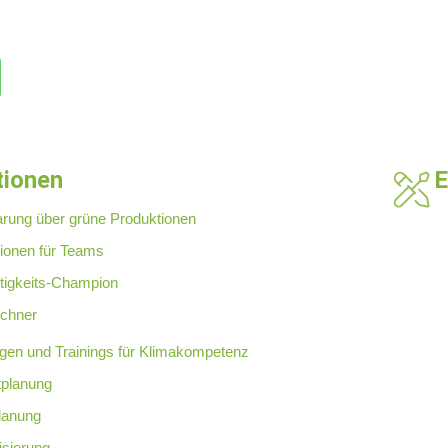
tionen
E
arung über grüne Produktionen
tionen für Teams
tigkeits-Champion
chner
gen und Trainings für Klimakompetenz
planung
lanung
isierung